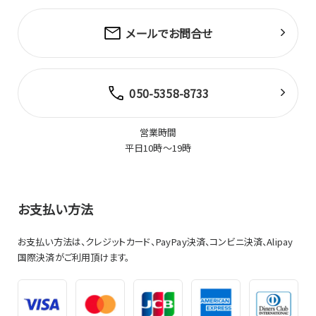
(g) メールサービス
本サービスのうち、弊社から、電子メールにて情報を通知する
メールでお問合せ
サービスを意味するものとします。
第２条（本規約の変更の手続き）
1.弊社は、予告なく本規約の内容を変更する場合があります。
050-5358-8733
2.前項の場合、弊社は、本サイトにおいて、速やかに変更後の
規約を掲載し、本サイト上で本規約の変更を利用者に通知す
るものとします。
営業時間
3.前項の通知の後、利用者が異議なく本サイトをご利用いただ
平日10時～19時
いた場合、本規約の変更に同意したものとみなします。
第２章 商品販売サービス
第３条（会員サービスの利用）
お支払い方法
利用者は、弊社が別途定める方法により会員登録することに
より、会員専用のページを利用することができるものとします。
お支払い方法は、クレジットカード、PayPay決済、コンビニ決済、Alipay
国際決済がご利用頂けます。
第４条（本サービスの利用に際して）
1.利用者は、本規約の全条項を理解し､同意した上、自己の費
用と責任において本サービスを利用するものとし、同様に自
己の責任と費用において通信機器、ソフトウェア、公衆回線等