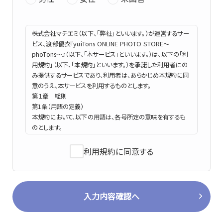
株式会社マチエミ（以下、「弊社」といいます。）が運営するサー
ビス、渡部優衣『yuiTons ONLINE PHOTO STORE～
phoTons～』（以下、「本サービス」といいます。）は、以下の「利
用規約」（以下、「本規約」といいます。）を承諾した利用者にの
み提供するサービスであり、利用者は、あらかじめ本規約に同
意のうえ、本サービスを利用するものとします。
第１章 総則
第1条（用語の定義）
本規約において、以下の用語は、各号所定の意味を有するも
のとします。
(a) 本サイト
以下のURLのウェブサイトをいいます。（PCサイトの他、スマー
利用規約に同意する
トフォン用のサイトを含みます。）
https://photo.yuiwatanabe.com/
(b) 商品
入力内容確認へ
弊社が販売する写真のプリント、デジタル画像のダウンロード
等の商品の総称を意味するものとします。