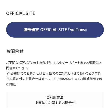
(c) コンテンツデータ
弊社又は弊社と業務委託、または提携関係等にある第三者が
OFFICIAL SITE
本サイトにアップロードした画像データとその他のデータをい
います。
渡部優衣 OFFICIAL SITE 『yuiTons』
(d) 利用者
本サービスを利用する個人、法人、団体をいいます。
(e) 利用契約
お問合せ
弊社と利用者との間において、本規約に基づいて成立する契
約をいいます。
利用者は本サービスの利用にあたって、本規約に同意したも
ご不明な点等ございましたら、弊社カスタマーサポートまでお気軽にお
のとします。
問合せください。
尚、お電話でのお問合せは日本語でのご対応とさせて頂いております。
(f) 個人情報
日本語以外のお問合せはメールにてお願いいたします。（機械翻訳での
個人に関する情報であって、当該情報に含まれる氏名、生年月
ご対応）
日その他の記述等により特定の個人を識別することができる
もの（他の情報と容易に照合することができ、それにより特定
ご利用方法
の個人を識別することができることとなるものを含みます。）を
いいます。
お支払いに関するお問合せ