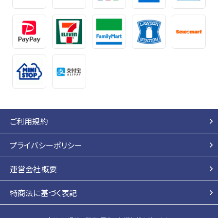
利用者側設備として必要なもの全てを用意するものとします。
2. 利用者は、本サービスの利用に支障をきたさないよう、前項
の設備等を自己の責任において維持管理することに同意する
ものとします。
3. メールサービスにより弊社から配信される情報その他弊社
から提供される情報等（映像・音声・文章・写真・画像等を含み
ますがこれに限られません。）の信憑性、正確性、確実性、有用
性等については利用者が判断するものとし、これを自己の責
任において利用することをあらかじめ了承するものとします。
ご利用規約
4. 第三者から提供されるソフトウェアのダウンロードについて
は、利用者の自己責任にて行っていただき、その結果について
プライバシーポリシー
弊社はいかなる保証又は責任も負わないものとします。
5. 利用者が未成年者、被補助人、又は被保佐人（以下、総称し
運営会社概要
て「制限能力者」といいます。）である場合には、本サービスの
利用については、それぞれ親権者若しくは未成年後見人、補助
特商法に基づく表記
人又は保佐人（以下、総称して「保護者」といいます。）の同意を
必要とするものとします。