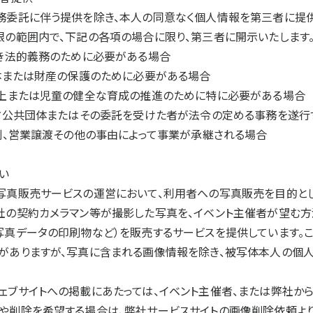
務委託に伴う提供を除き、本人の同意なく個人情報を第三者に提供
限の範囲内で、下記の各項の場合に限り、第三者に開示いたします
べき法的義務のために必要がある場合
身体または財産の保護のために必要がある場合
向上または児童の健全な育成の推進のために特に必要がある場合
地方公共団体またはその委託を受けた者が法令の定める事務を遂行
分割、営業譲渡その他の事由によって事業が承継される場合
い
写真販売サービスの運営において、利用者への写真販売を目的とし
社の契約カメラマン等が撮影した写真を、イベント主催者が望む方
写真データの印刷物など）を販売するサービスを提供しています。
がありますが、写真に含まれる画像情報を除き、被写体本人の個
ェブサイトへの掲載にあたっては、イベント主催者、または弊社か
や削除を希望する場合は、弊社サービスサイトの画像削除依頼より